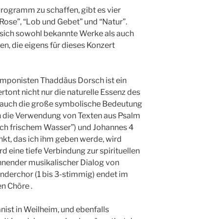
ogramm zu schaffen, gibt es vier
Rose”, “Lob und Gebet” und “Natur”.
n sich sowohl bekannte Werke als auch
, die eigens für dieses Konzert
ponisten Thaddäus Dorsch ist ein
tont nicht nur die naturelle Essenz des
t auch die große symbolische Bedeutung
ch die Verwendung von Texten aus Psalm
ach frischem Wasser”) und Johannes 4
kt, das ich ihm geben werde, wird
d eine tiefe Verbindung zur spirituellen
annender musikalischer Dialog von
nderchor (1 bis 3-stimmig) endet im
n Chöre .
nist in Weilheim, und ebenfalls