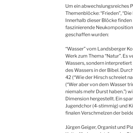
Um ein abwechslungsreiches Pr
Themenblöcke: “Frieden”, “Die 
Innerhalb dieser Blöcke finde
faszinierende Neukompositionen
geschaffen wurden:
“Wasser” vom Landsberger Kom
Werk zum Thema “Natur”. Es ver
Wassers, sondern interpretier
des Wassers in der Bibel. Dur
42 (“Wie der Hirsch schreiet n
(“Wer aber von dem Wasser trin
niemals mehr Durst haben.”) wir
Dimension hergestellt. Ein sp
Jugendchor (4-stimmig) und Ki
finalen Verschmelzen der beide
Jürgen Geiger, Organist und Pia