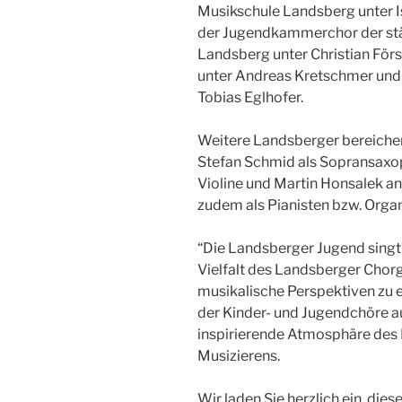
Musikschule Landsberg unter I
der Jugendkammerchor der stä
Landsberg unter Christian För
unter Andreas Kretschmer und 
Tobias Eglhofer.
Weitere Landsberger bereiche
Stefan Schmid als Sopransaxop
Violine und Martin Honsalek an 
zudem als Pianisten bzw. Organ
“Die Landsberger Jugend singt” 
Vielfalt des Landsberger Chor
musikalische Perspektiven zu
der Kinder- und Jugendchöre a
inspirierende Atmosphäre des
Musizierens.
Wir laden Sie herzlich ein, di