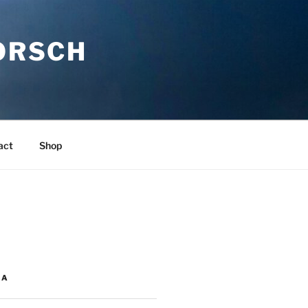
ORSCH
act
Shop
IA