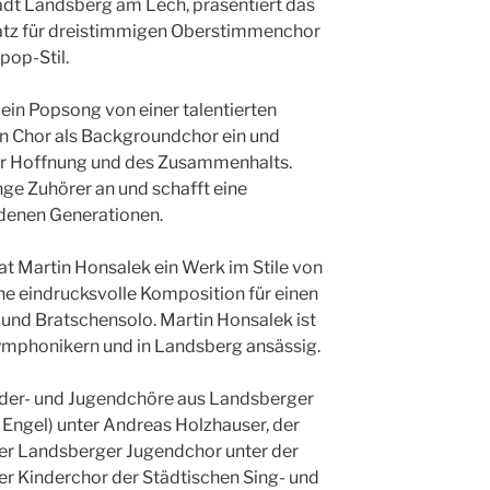
adt Landsberg am Lech, präsentiert das
atz für dreistimmigen Oberstimmenchor
pop-Stil.
 ein Popsong von einer talentierten
en Chor als Backgroundchor ein und
der Hoffnung und des Zusammenhalts.
ge Zuhörer an und schafft eine
denen Generationen.
 Martin Honsalek ein Werk im Stile von
ine eindrucksvolle Komposition für einen
 und Bratschensolo. Martin Honsalek ist
ymphonikern und in Landsberg ansässig.
nder- und Jugendchöre aus Landsberger
l. Engel) unter Andreas Holzhauser, der
er Landsberger Jugendchor unter der
er Kinderchor der Städtischen Sing- und