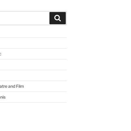
Search
c
atre and Film
nis