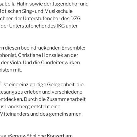
sabella Hahn sowie der Jugendchor und
dtischen Sing- und Musikschule
schner, der Unterstufenchor des DZG
der Unterstufenchor des IKG unter
rn diesen beeindruckenden Ensemble:
honist, Christiane Honsalek an der
der Viola. Und die Chorleiter wirken
isten mit.
ist eine einzigartige Gelegenheit, die
gesangs zu erleben und verschiedene
 entdecken. Durch die Zusammenarbeit
us Landsberg entsteht eine
 Miteinanders und des gemeinsamen
eses außergewöhnliche Konzert am