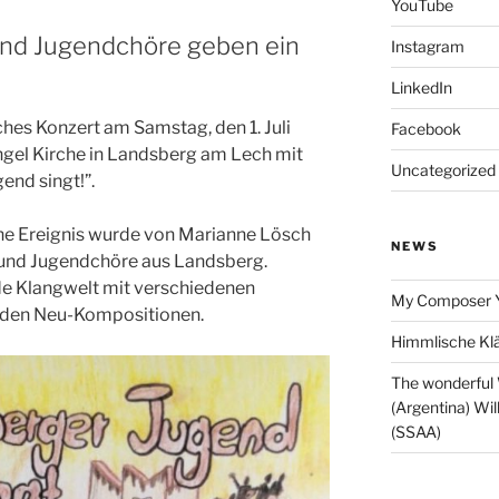
YouTube
und Jugendchöre geben ein
Instagram
LinkedIn
hes Konzert am Samstag, den 1. Juli
Facebook
ngel Kirche in Landsberg am Lech mit
Uncategorized
end singt!”.
che Ereignis wurde von Marianne Lösch
NEWS
r- und Jugendchöre aus Landsberg.
nde Klangwelt mit verschiedenen
My Composer 
nden Neu-Kompositionen.
Himmlische Klä
The wonderful
(Argentina) Wil
(SSAA)