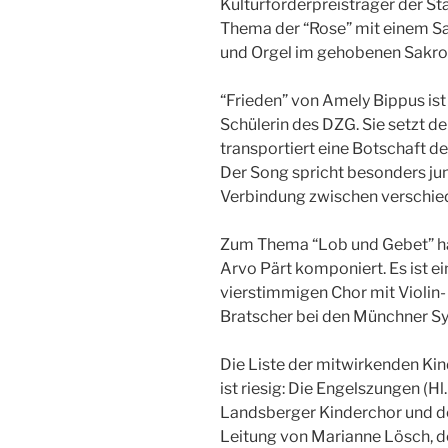
Kulturförderpreisträger der St
Thema der “Rose” mit einem S
und Orgel im gehobenen Sakro
“Frieden” von Amely Bippus ist
Schülerin des DZG. Sie setzt d
transportiert eine Botschaft 
Der Song spricht besonders jun
Verbindung zwischen verschie
Zum Thema “Lob und Gebet” hat
Arvo Pärt komponiert. Es ist e
vierstimmigen Chor mit Violin-
Bratscher bei den Münchner S
Die Liste der mitwirkenden Ki
ist riesig: Die Engelszungen (H
Landsberger Kinderchor und d
Leitung von Marianne Lösch, d